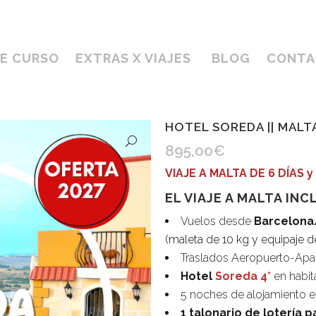
DE CURSO
EXTRAS X VIAJES
BLOG
CONTA
HOTEL SOREDA || MALT
895,00
€
VIAJE A MALTA DE 6 DÍAS 
EL VIAJE A MALTA INC
Vuelos desde
Barcelona
(maleta de 10 kg y equipaje 
Traslados Aeropuerto-Apa
Hotel
Soreda 4*
en habit
5 noches de alojamiento 
1 talonario de lotería p