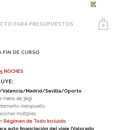
93 398 86 25 ·
654 550 733
CTO PARA PRESUPUESTOS
0
A FIN DE CURSO
y 5 NOCHES
LUYE:
/Valencia/Madrid/Sevilla/Oporto
de mano de 3kg).
rtamento-Aeropuerto.
aciones múltiples.
en
Régimen de Todo Incluido
.
ara auto financiación del viaje (Valorado