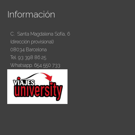
Información
C. Santa Magdalena Sofía, 6
(dirección provisional)
08034 Barcelona
Tel. 93 398 86 25
Whatsapp. 654 550 733