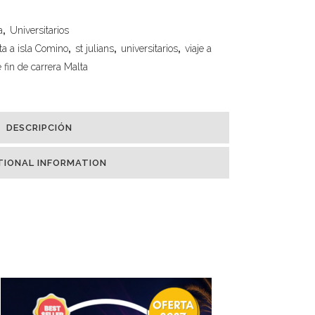
a
,
Universitarios
ta a isla Comino
,
st julians
,
universitarios
,
viaje a
e fin de carrera Malta
DESCRIPCIÓN
TIONAL INFORMATION