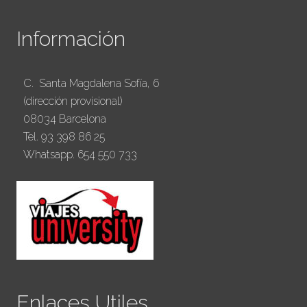
Información
C. Santa Magdalena Sofía, 6
(dirección provisional)
08034 Barcelona
Tel. 93 398 86 25
Whatsapp. 654 550 733
Enlaces Utiles