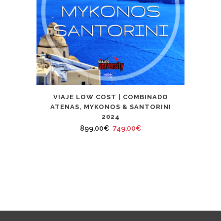
VIAJE LOW COST | COMBINADO
ATENAS, MYKONOS & SANTORINI
2024
El
El
899,00
€
749,00
€
precio
precio
original
actual
era:
es:
899,00€.
749,00€.