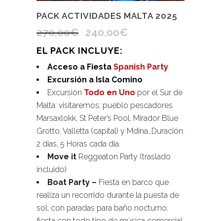
PACK ACTIVIDADES MALTA 2025
270,00
€
240,00
€
El
El
precio
precio
EL PACK INCLUYE:
original
actual
Acceso a Fiesta
Spanish Party
era:
es:
Excursión a Isla Comino
270,00€.
240,00€.
Excursión
Todo en Uno
por el Sur de
Malta: visitaremos: pueblo pescadores
Marsaxlokk, St Peter’s Pool, Mirador Blue
Grotto, Valletta (capital) y Mdina…Duración:
2 días, 5 Horas cada dia.
Move it
Reggeaton Party (traslado
incluido)
Boat Party –
Fiesta en barco que
realiza un recorrido durante la puesta de
sol, con paradas para baño nocturno,
fiesta con todo tipo de música comercial