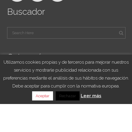
Buscador
Categorías
Utilizamos cookies propias y de terceros para mejorar nuestros
servicios y mostrarle publicidad relacionada con sus
Blog Viajes University
preferencias mediante el análisis de sus hábitos de navegación.
Franquicias
Debe aceptar para cumplir con la normativa europea.
Noticias
Leer más
Aceptar
Rechazar
Sorteo
VIAJES UNIVERSITY – All Rights Reserved 2021