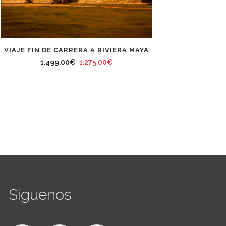
VIAJE FIN DE CARRERA A RIVIERA MAYA
El
El
1.499,00
€
1.275,00
€
precio
precio
original
actual
era:
es:
1.499,00€.
1.275,00€.
Siguenos