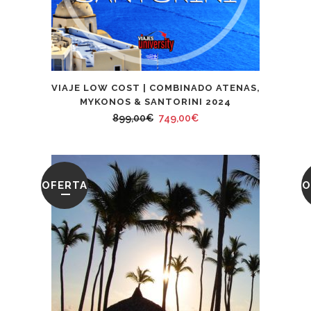
VIAJE LOW COST | COMBINADO ATENAS,
MYKONOS & SANTORINI 2024
El
El
899,00
€
749,00
€
precio
precio
original
actual
era:
es:
OFERTA
O
899,00€.
749,00€.