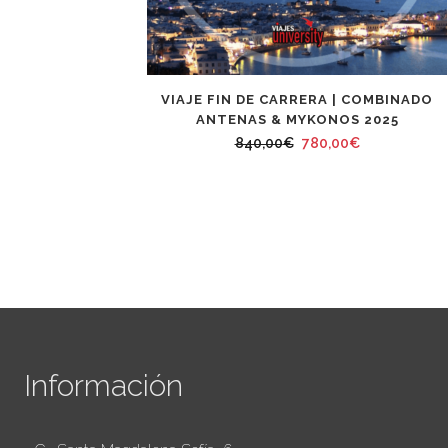
VIAJE FIN DE CARRERA | COMBINADO
ANTENAS & MYKONOS 2025
El
El
840,00
€
780,00
€
precio
precio
original
actual
era:
es:
840,00€.
780,00€.
Información