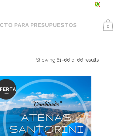
93 398 86 25 ·
654 550 733
CTO PARA PRESUPUESTOS
0
Showing 61–66 of 66 results
FERTA