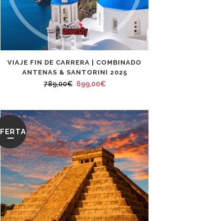
VIAJE FIN DE CARRERA | COMBINADO
ANTENAS & SANTORINI 2025
El
El
789,00
€
699,00
€
precio
precio
original
actual
era:
es:
FERTA
789,00€.
699,00€.