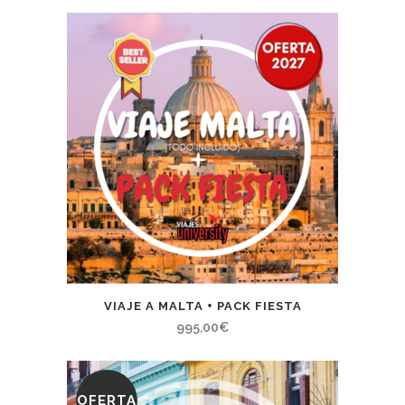
precio
precio
original
actual
era:
es:
1.200,00€.
950,00€.
VIAJE A MALTA + PACK FIESTA
995,00
€
OFERTA