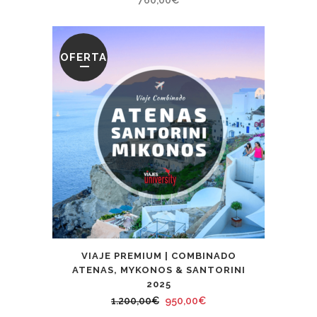
760,00
€
OFERTA
VIAJE PREMIUM | COMBINADO
ATENAS, MYKONOS & SANTORINI
2025
El
El
1.200,00
€
950,00
€