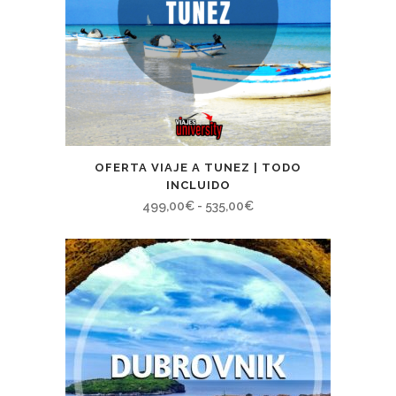
OFERTA VIAJE A TUNEZ | TODO
INCLUIDO
Rango
499,00
€
-
535,00
€
de
precios:
desde
499,00€
hasta
535,00€