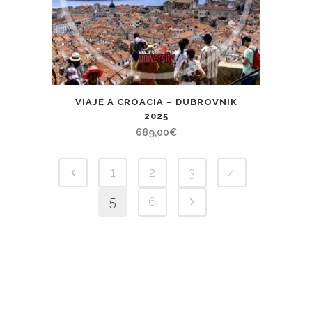
VIAJE A CROACIA – DUBROVNIK
2025
689,00
€
1
2
3
4
5
6