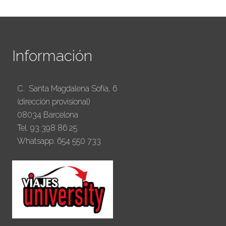
Información
C. Santa Magdalena Sofía, 6
(dirección provisional)
08034 Barcelona
Tel. 93 398 86 25
Whatsapp. 654 550 733