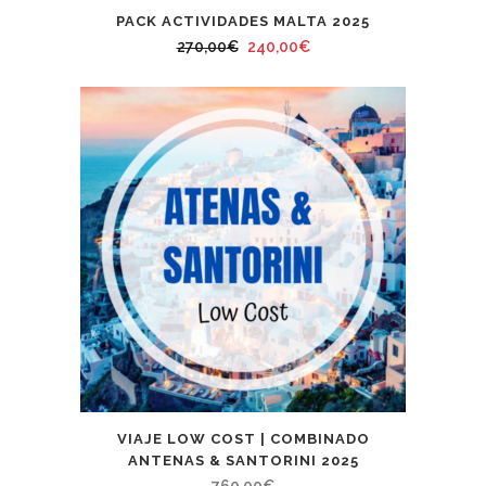
PACK ACTIVIDADES MALTA 2025
El
El
270,00
€
240,00
€
precio
precio
original
actual
era:
es:
270,00€.
240,00€.
VIAJE LOW COST | COMBINADO
ANTENAS & SANTORINI 2025