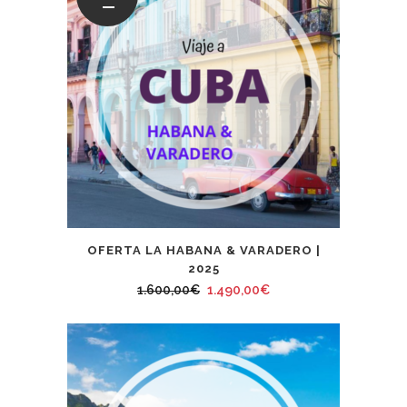
OFERTA LA HABANA & VARADERO |
2025
El
El
1.600,00
€
1.490,00
€
precio
precio
original
actual
era:
es:
1.600,00€.
1.490,00€.