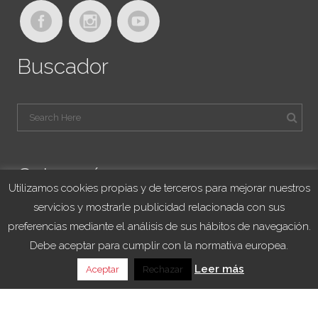
Buscador
Categorías
Utilizamos cookies propias y de terceros para mejorar nuestros
servicios y mostrarle publicidad relacionada con sus
Blog Viajes University
preferencias mediante el análisis de sus hábitos de navegación.
Franquicias
Debe aceptar para cumplir con la normativa europea.
Noticias
Leer más
Aceptar
Rechazar
Sorteo