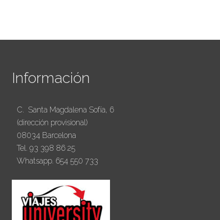
Información
C. Santa Magdalena Sofía, 6
(dirección provisional)
08034 Barcelona
Tel. 93 398 86 25
Whatsapp. 654 550 733